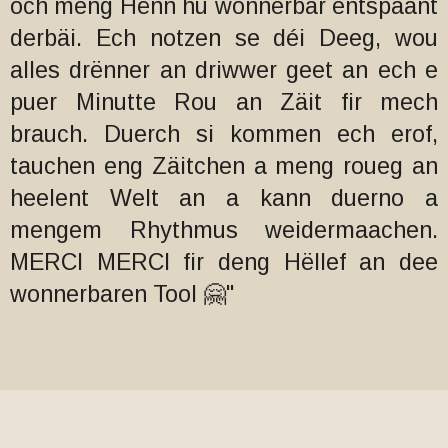
och meng Hënn hu wonnerbar entspaant
derbäi. Ech notzen se déi Deeg, wou
alles drënner an driwwer geet an ech e
puer Minutte Rou an Zäit fir mech
brauch. Duerch si kommen ech erof,
tauchen eng Zäitchen a meng roueg an
heelent Welt an a kann duerno a
mengem Rhythmus weidermaachen.
MERCI MERCI fir deng Hëllef an dee
wonnerbaren Tool 🤗"