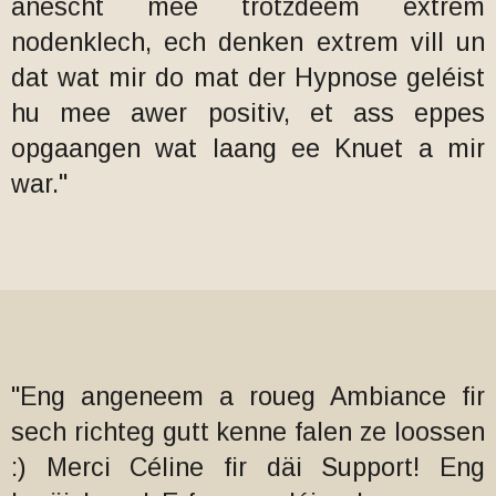
anescht mee trotzdeem extrem
nodenklech, ech denken extrem vill un
dat wat mir do mat der Hypnose geléist
hu mee awer positiv, et ass eppes
opgaangen wat laang ee Knuet a mir
war."
"Eng angeneem a roueg Ambiance fir
sech richteg gutt kenne falen ze loossen
:) Merci Céline fir däi Support! Eng