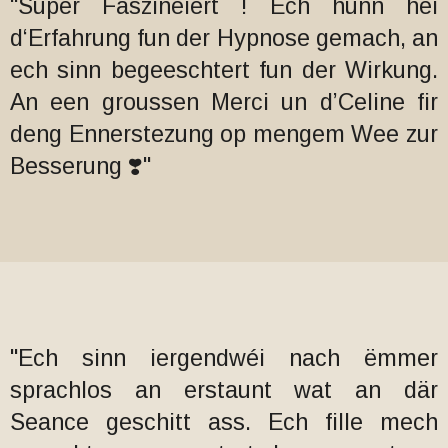
"Super Faszineiert ! Ech hunn hei
d‘Erfahrung fun der Hypnose gemach, an
ech sinn begeeschtert fun der Wirkung.
An een groussen Merci un d’Celine fir
deng Ennerstezung op mengem Wee zur
Besserung ❣️"
"Ech sinn iergendwéi nach ëmmer
sprachlos an erstaunt wat an där
Seance geschitt ass.
Ech fille mech