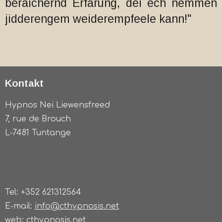
beräichernd Erfarung, déi ech nemmen
jidderengem weiderempfeele kann!"
Kontakt
Hypnos Nei Liewensfreed
7, rue de Brouch
L-7481 Tuntange
Tel: +352 621312564
E-mail:
info@cthypnosis.net
web: cthypnosis.net