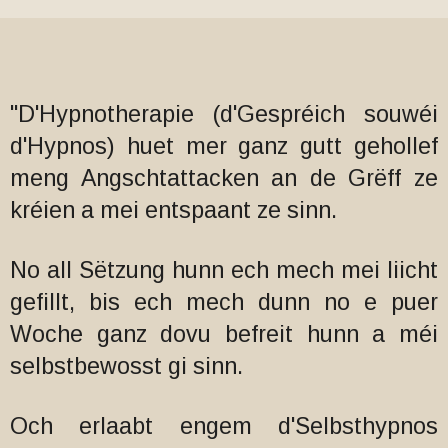
"D'Hypnotherapie (d'Gespréich souwéi
d'Hypnos) huet mer ganz gutt gehollef
meng Angschtattacken an de Grëff ze
kréien a mei entspaant ze sinn.
No all Sëtzung hunn ech mech mei liicht
gefillt, bis ech mech dunn no e puer
Woche ganz dovu befreit hunn a méi
selbstbewosst gi sinn.
Och erlaabt engem d'Selbsthypnos