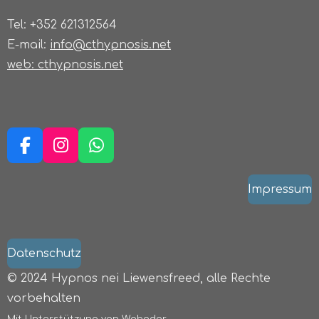
Tel: +352 621312564
E-mail:
info@cthypnosis.net
web: cthypnosis.net
F
I
W
a
n
h
c
s
a
Impressum
e
t
t
b
a
s
o
g
A
Datenschutz
o
r
p
k
a
p
© 2024 Hypnos nei Liewensfreed, alle Rechte
m
vorbehalten
Mit Unterstützung von
Webador